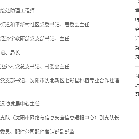
营
测绘处助理工程师
特
场街道和平新村社区党委书记、居委会主任
校经济学教研部党支部书记、主任
第
记、局长
篇
后边外村党总支书记、村委会主任
一
司党支部书记，沈阳市沈北新区七彩星种植专业合作社理
贺
球运动发展中心主任
卫支队（沈阳市网络与信息安全信息通报中心）副支队长
委委员、配件公司配件营销部副部监