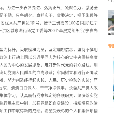
成
之际，为进一步表彰先进、弘扬正气、凝聚合力，激励全
足干劲，只争朝夕、真抓实干，省委决定，授予朱俊等
宁省优秀共产党员”称号，授予王贵霞等100名同志“辽宁
于洪区城东湖街道党工委等200个基层党组织“辽宁省先
美丽
群雁
生态
专
型为标杆，汲取榜样力量，坚定理想信念，坚持不懈用
政治上行动上同以习近平同志为核心的党中央保持高度
人民为中心的发展思想，走好新时代党的群众路线，用
密切党同人民群众的血肉联系；牢固树立和践行正确政
难，努力创造经得起实践、人民、历史检验的实绩；严
要要求，清清白白做人、干干净净做事，永葆共产党人政
集体学习，认真履行党章规定的各项职责，坚决落实党
执行民主集中制，加强党组织自身建设，持续增强政治
项工作中取得新的成绩。希望受表彰的个人和集体珍惜