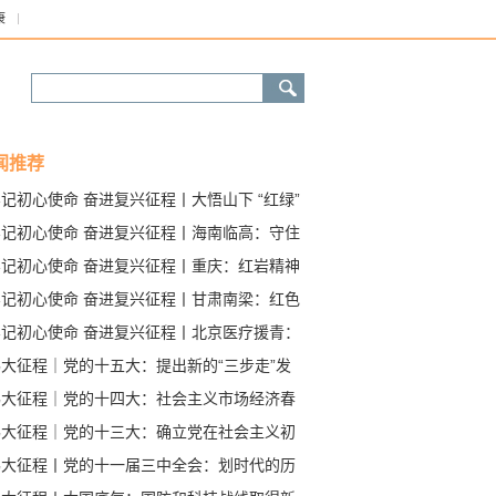
康
闻推荐
记初心使命 奋进复兴征程丨大悟山下 “红绿”
金
牢记初心使命 奋进复兴征程丨海南临高：守住
心 让“抢滩登陆地”焕发光彩
牢记初心使命 奋进复兴征程丨重庆：红岩精神
亮时代新征程
牢记初心使命 奋进复兴征程丨甘肃南梁：红色
旅振兴革命老区
牢记初心使命 奋进复兴征程丨北京医疗援青：
越山河的生命守护
伟大征程｜党的十五大：提出新的“三步走”发
战略
伟大征程｜党的十四大：社会主义市场经济春
激荡
伟大征程｜党的十三大：确立党在社会主义初
阶段基本路线
伟大征程丨党的十一届三中全会：划时代的历
转折