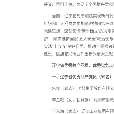
荣誉、再创佳绩，为辽宁全面振兴贡献
当前，辽宁正处于加快实现新时代
组织和广大党员要更加紧密地团结在以
党建思想，深刻领悟“两个确立”的决定性
护”，聚焦维护国家“五大安全”政治
实现“十五五”良好开局，推动全面振
建设、民族复兴伟业作出新的更大贡献
辽宁省优秀共产党员、优秀党务工
一、辽宁省优秀共产党员（99名）
朱俊（满族） 沈鼓集团股份有限
李金艳（女，朝鲜族） 沈阳市财
于东海（满族） 辽沈工业集团有