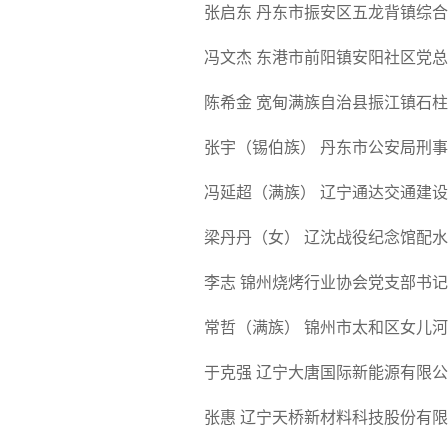
张启东 丹东市振安区五龙背镇综
冯文杰 东港市前阳镇安阳社区党
陈希金 宽甸满族自治县振江镇石
张宇（锡伯族） 丹东市公安局刑
冯延超（满族） 辽宁通达交通建
梁丹丹（女） 辽沈战役纪念馆配
李志 锦州烧烤行业协会党支部书
常哲（满族） 锦州市太和区女儿
于克强 辽宁大唐国际新能源有限
张惠 辽宁天桥新材料科技股份有