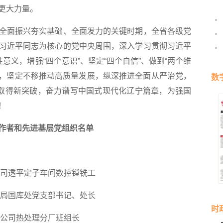
更大力量。
全面振兴夯实基础、全面发力的关键时期，全省各级党
习近平同志为核心的党中央周围，深入学习贯彻习近平
意义，增强“四个意识”、坚定“四个自信”、做到“两个维
使命，坚定不移推动高质量发展，纵深推进全面从严治党，
数
兴取得新突破，奋力谱写中国式现代化辽宁篇章，为强国
！
作者和先进基层党组织名单
公司透平定子车间数控镗铣工
政局国库处党支部书记、处长
时
限公司热处理分厂班组长