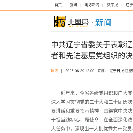
首页
新闻
地方新闻
数字报
辽宁
中共辽宁省委关于表彰辽
者和先进基层党组织的决
国内
│
2026-06-29 12:00
来源：
辽宁日报·辽望
近年来，全省各级党组织和广大党
深入学习贯彻党的二十大和二十届历次
要讲话和重要指示精神，围绕党中央决
干担当践初心、履使命，在全面深化改
大任务中，涌现出一大批优秀共产党员