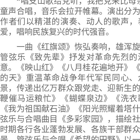
“唱支山歌给党听，我把党来比母亲
童声合唱，音乐会拉开帷幕。演出分
作者们以精湛的演奏、动人的歌声，
爱，唱响民族复兴的时代强音。
一曲《红旗颂》恢弘奏响，雄浑旋
管弦乐《致先辈》抒发对革命先烈的
意。《映山红》《八月桂花遍地开》
的天》重温革命战争年代军民同心、
景，传递出亿万群众跟党走、迎新生
鞭催马运粮忙》《蝴蝶泉边》《洗衣
《我为祖国献石油》《阳光照耀着塔
弦乐与合唱曲目《多彩家园》，描绘
时期各行各业蓬勃发展、各族干部群
景。管弦乐与合唱《希望的田野》以