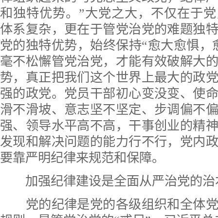
和独特优势。”大党之大，不仅在于
体系复杂，更在于管党治党的难题独
党的独特优势，始终保持“愈大愈惧，
毫不松懈管党治党，才能有效破解大
势，真正把我们这个世界上最大的政
强的政党。党员干部初心变没变、使
滑不滑坡、意志坚不坚定、步调偏不
强、领导水平高不高，干事创业的精
发现和解决问题的能力行不行，党内
要靠严明纪律来规范和保障。
加强纪律建设是全面从严治党的治
党的纪律是党的各级组织和全体党