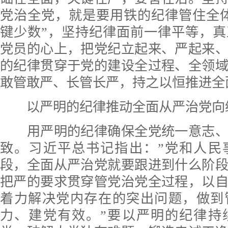
党治全党，就是要用铁的纪律管住全
键少数”，坚持纪律面前一律平等，
党员的心上，把党纪立起来、严起来
的纪律贯穿于党的建设全过程、全领
敢管敢严、长管长严，持之以恒推进全
以严明的纪律推动全面从严治党向
用严明的纪律确保全党统一意志、
致。习近平总书记指出：”党和人民
段，全面从严治党就要跟进到什么阶
把严的要求贯穿管党治党全过程，以
着力解决党内存在的突出问题，做到
力、建党有效。”要以严明的纪律持