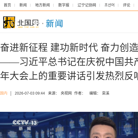
首页
新闻
地方新闻
数字报
辽宁记协网
조선어
评论
奋进新征程 建功新时代 奋力创
——习近平总书记在庆祝中国共产
年大会上的重要讲话引发热烈反
国内
│
2026-07-03 09:44
来源：
央视网
作者：
编辑：
栾溪