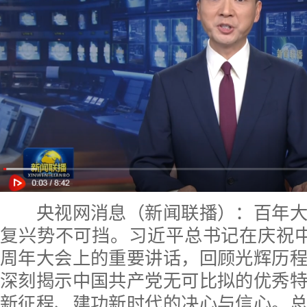
央视网消息（新闻联播）：百年大
复兴势不可挡。习近平总书记在庆祝中
周年大会上的重要讲话，回顾光辉历
深刻揭示中国共产党无可比拟的优秀
新征程、建功新时代的决心与信心。