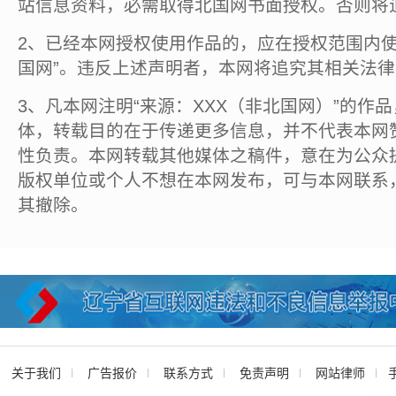
站信息资料，必需取得北国网书面授权。否则将
2、已经本网授权使用作品的，应在授权范围内使
国网”。违反上述声明者，本网将追究其相关法
3、凡本网注明“来源：XXX（非北国网）”的作
体，转载目的在于传递更多信息，并不代表本网
性负责。本网转载其他媒体之稿件，意在为公众
版权单位或个人不想在本网发布，可与本网联系
其撤除。
关于我们
广告报价
联系方式
免责声明
网站律师