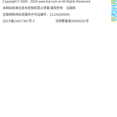
Copyright © 2000 - 2026 www.lnd.com.cn All Rights Reserved.
本网站各类信息未经授权禁止转载 版权所有 北国网
互联网新闻信息服务许可证编号：21120200045
辽ICP备14017367号-2
沈网警备案20040201号