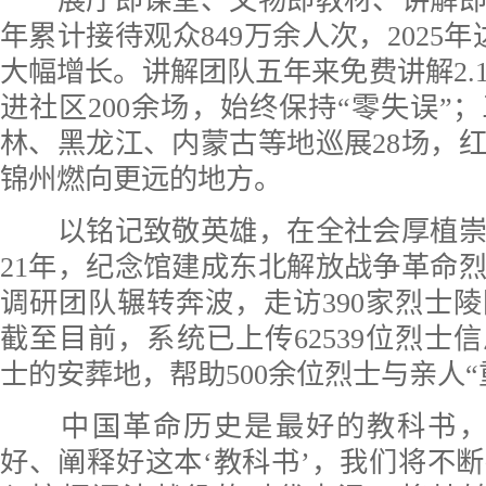
展厅即课堂、文物即教材、讲解即
年累计接待观众849万余人次，2025年
大幅增长。讲解团队五年来免费讲解2.
进社区200余场，始终保持“零失误”
林、黑龙江、内蒙古等地巡展28场，
锦州燃向更远的地方。
以铭记致敬英雄，在全社会厚植崇尚
21年，纪念馆建成东北解放战争革命
调研团队辗转奔波，走访390家烈士
截至目前，系统已上传62539位烈士信
士的安葬地，帮助500余位烈士与亲人“
中国革命历史是最好的教科书，
好、阐释好这本‘教科书’，我们将不