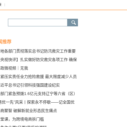
康
闻推荐
各地各部门贯彻落实总书记防汛救灾工作重要
示精神
【央视快评】扎实做好防灾救灾各项工作 确保
民群众生命财产安全
时政微视频｜无我
盯紧压实责任全力抢险救援 最大限度减少人员
亡——习近平总书记重要指示为各地各部门防
习近平总书记引领科技强国建设纪实
救灾吹响集结号发出动员令
部门紧急预拨1.6亿元支持辽宁等六省（区）
险救灾
“两优一先”风采丨探索永不停歇——记全国优
共产党员、航空工业沈飞高级工程师姚志成
协商聚智 破解新就业形态民生痛点
这堂课，为跨境电商拆门槛