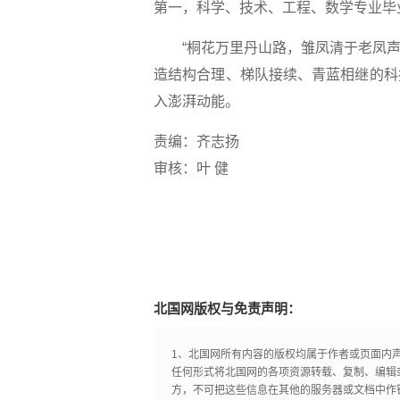
第一，科学、技术、工程、数学专业毕业
“桐花万里丹山路，雏凤清于老凤声。
造结构合理、梯队接续、青蓝相继的科
入澎湃动能。
责编：齐志扬
审核：叶 健
北国网版权与免责声明：
1、北国网所有内容的版权均属于作者或页面内
任何形式将北国网的各项资源转载、复制、编辑
方，不可把这些信息在其他的服务器或文档中作