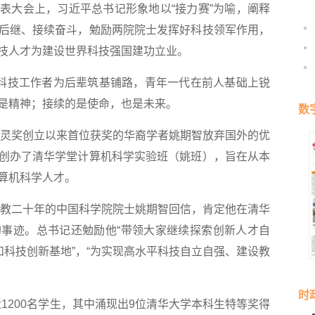
表大会上，习近平总书记形象地以“接力赛”为喻，阐释
后继、接续奋斗，勉励两院院士发挥好科技领军作用，
技人才为建设世界科技强国建功立业。
科技工作者为后辈筑基铺路，青年一代在前人基础上锐
是精神；接续的是使命，也是未来。
数
灵奖创立以来首位获奖的华裔学者姚期智放弃国外的优
创办了清华学堂计算机科学实验班（姚班），旨在从本
算机科学人才。
教二十年的中国科学院院士姚期智回信，肯定他在清华
事迹。总书记还勉励他“带领大家继续探索创新人才自
和科技创新基地”，“为实现高水平科技自立自强、建设教
时
1200名学生，其中涌现出9位清华大学本科生特等奖得