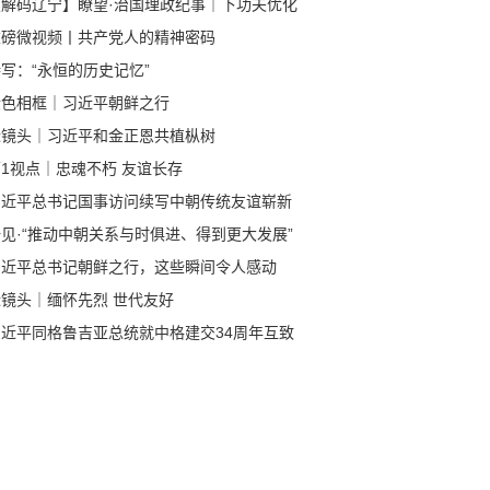
【解码辽宁】瞭望·治国理政纪事｜下功夫优化
商环境
重磅微视频丨共产党人的精神密码
写：“永恒的历史记忆”
金色相框｜习近平朝鲜之行
近镜头｜习近平和金正恩共植枞树
1视点｜忠魂不朽 友谊长存
习近平总书记国事访问续写中朝传统友谊崭新
章
见·“推动中朝关系与时俱进、得到更大发展”
习近平总书记朝鲜之行，这些瞬间令人感动
近镜头｜缅怀先烈 世代友好
习近平同格鲁吉亚总统就中格建交34周年互致
电