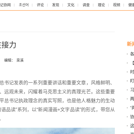
记协网
조선어
评论
发现
文化
调查
理论
视频
健
在接力
新
指
：
编辑：
栾溪
人
书记发表的一系列重要讲话和重要文章，风格鲜明、
伤
、远观未来，闪耀着马克思主义的真理光芒。这些重要
汛
两
平总书记执政理念的真实写照，也是他人格魅力的生动
抢
语品读”系列，以“新闻漫画+文字品读”的形式，带您从
秀
。