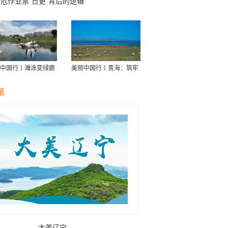
危作业票“日更”背后的逻辑
中国行丨滩涂变绿廊
美丽中国行丨青海：筑牢
伴舟游——探访信江
青藏高原生态屏障
走廊
题
大美辽宁