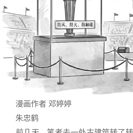
漫画作者 邓婷婷
朱忠鹤
前几天，笔者去一处古建筑转了转