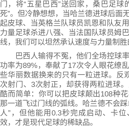
门，将“五星巴西”送回家，桑巴足球
死”。但冷静想想，当哈兰德进球后面
起皮球、当英格兰队球员凯恩和队友
力量足球杀进八强、当法国队球员姆
线，我们可以坦然承认速度与力量制胜
巴西人输得不冤，他们全场控球率高
功率为89%，奉献了17次令人眼花缭
些华丽数据换来的只有一粒进球。反
次射门、3次射正，却获得两粒进球
酷而简单：你可以把皮球颠出108种
那一道飞过门线的弧线。哈兰德不会踩
人”，但他能用0.3秒完成启动、卡
效，才是现代足球的稀缺品。