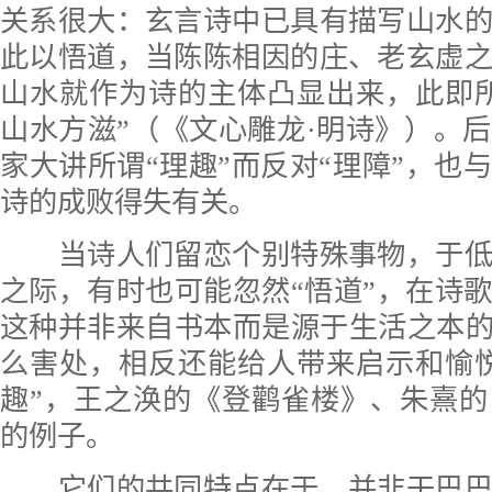
关系很大：玄言诗中已具有描写山水
此以悟道，当陈陈相因的庄、老玄虚
山水就作为诗的主体凸显出来，此即
山水方滋”（《文心雕龙·明诗》）。
家大讲所谓“理趣”而反对“理障”，也
诗的成败得失有关。
当诗人们留恋个别特殊事物，于低
之际，有时也可能忽然“悟道”，在诗
这种并非来自书本而是源于生活之本的
么害处，相反还能给人带来启示和愉
趣”，王之涣的《登鹳雀楼》、朱熹
的例子。
它们的共同特点在于，并非干巴巴