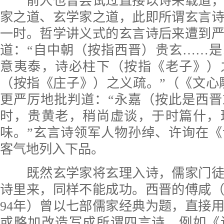
前人也曾尝试过直接以诗来载道，
家之道、玄学家之道，此即所谓玄言
一时。哲学讲义式的玄言诗后来遭到
道：“自中朝（按指西晋）贵玄……
意夷泰，诗必柱下（按指《老子》）
（按指《庄子》）之义疏。”（《文心
更严厉地批判道：“永嘉（按此是西
时，贵黄老，稍尚虚谈，于时篇什，
味。”玄言诗领军人物孙绰、许询在
客气地列入下品。
既然玄学家将玄理入诗，儒家门徒
诗里来，同样不能成功。西晋的傅咸（字
94年）曾以七部儒家经典为题，直接
或略加改造写成所谓四言诗，例如《