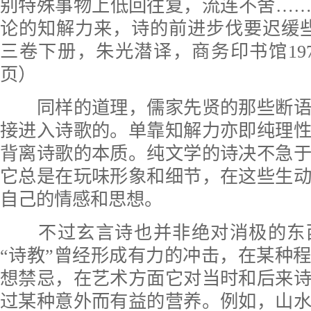
别特殊事物上低回往复，流连不舍…
论的知解力来，诗的前进步伐要迟缓
三卷下册，朱光潜译，商务印书馆1979
页）
同样的道理，儒家先贤的那些断语
接进入诗歌的。单靠知解力亦即纯理
背离诗歌的本质。纯文学的诗决不急
它总是在玩味形象和细节，在这些生
自己的情感和思想。
不过玄言诗也并非绝对消极的东
“诗教”曾经形成有力的冲击，在某种
想禁忌，在艺术方面它对当时和后来
过某种意外而有益的营养。例如，山