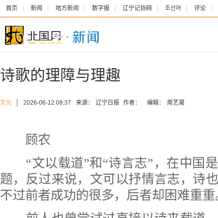
首页
新闻
地方新闻
数字报
辽宁记协网
조선어
评论
诗歌的理障与理趣
文化
│
2026-06-12 08:37
来源：
辽宁日报
作者：
编辑：
周艺凝
顾农
“文以载道”和“诗言志”，在中国
题，反过来说，文可以抒情言志，诗
不过前者成功的很多，后者却困难重重