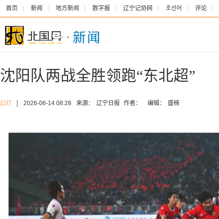
首页
新闻
地方新闻
数字报
辽宁记协网
조선어
评论
沈阳队两战全胜领跑“东北超”
幻灯
│
2026-06-14 08:28
来源：
辽宁日报
作者：
编辑：
盛楠