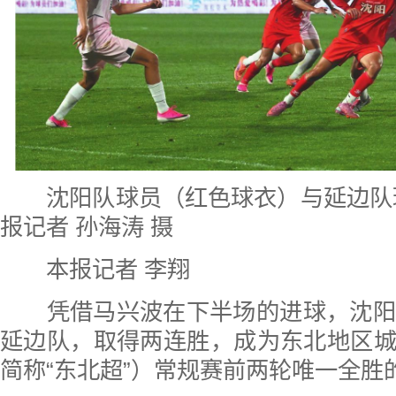
沈阳队球员（红色球衣）与延边队球
报记者 孙海涛 摄
本报记者 李翔
凭借马兴波在下半场的进球，沈阳队
延边队，取得两连胜，成为东北地区
简称“东北超”）常规赛前两轮唯一全胜