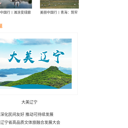
中国行丨滩涂变绿廊
美丽中国行丨青海：筑牢
伴舟游——探访信江
青藏高原生态屏障
走廊
题
大美辽宁
深化民间友好 推动可持续发展
辽宁省高品质文体旅融合发展大会