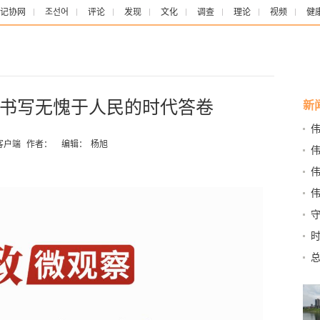
记协网
조선어
评论
发现
文化
调查
理论
视频
健
书写无愧于人民的时代答卷
新
客户端
作者：
编辑：
杨旭
旗
思
设
想