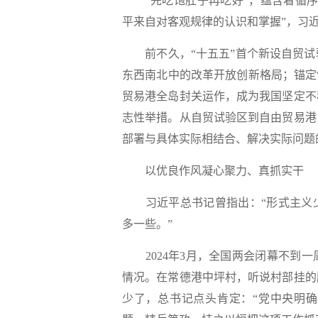
“先吃饱肚子再吃好”，蕴含着循序
平来自对客观规律的认识和掌握”，习
前不久，“十五五”首个新设自贸试验
东西南北中的改革开放创新格局；锚定
贸易港全岛封关运作，成为我国坚定不
志性举措。从自贸试验区到自由贸易港
部署与具体实际相结合、解决实际问题
以优良作风凝心聚力、真抓实干
习近平总书记曾指出：“形式主义少
多一些。”
2024年3月，全国两会闭幕不到一
情况。在常德港中坪村，听说村部挂的
少了，总书记点头肯定：“党中央明