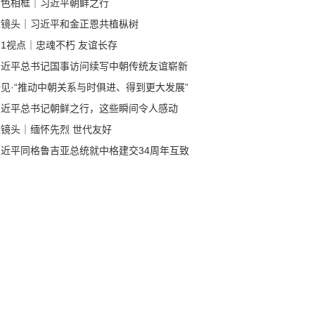
金色相框｜习近平朝鲜之行
近镜头｜习近平和金正恩共植枞树
1视点｜忠魂不朽 友谊长存
习近平总书记国事访问续写中朝传统友谊崭新
章
见·“推动中朝关系与时俱进、得到更大发展”
习近平总书记朝鲜之行，这些瞬间令人感动
近镜头｜缅怀先烈 世代友好
习近平同格鲁吉亚总统就中格建交34周年互致
电