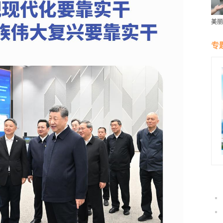
美丽
群雁
生态
专