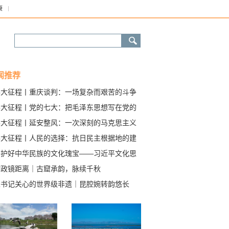
康
闻推荐
伟大征程丨重庆谈判：一场复杂而艰苦的斗争
伟大征程丨党的七大：把毛泽东思想写在党的
帜上
伟大征程丨延安整风：一次深刻的马克思主义
想教育运动
伟大征程丨人民的选择：抗日民主根据地的建
之路
守护好中华民族的文化瑰宝——习近平文化思
指引我国文化遗产保护传承工作高质量发展
时政镜距离｜古窟承韵，脉续千秋
总书记关心的世界级非遗｜昆腔婉转韵悠长