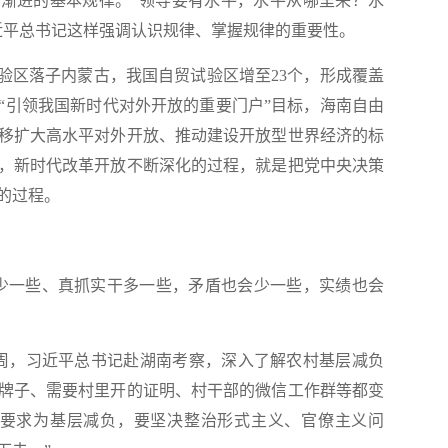
渐进的基本规律。“领导要有水平，水平从哪里来？水
近平总书记这样强调认识规律、掌握规律的重要性。
区落子内蒙古，我国自贸试验区增至23个，形成覆盖
“引领我国新时代对外开放的重要门户”目标，海南自由
移扩大高水平对外开放、推动建设开放型世界经济的标
，新时代改革开放不断深化的过程，就是把党中央决策
的过程。
一些、真抓实干多一些，矛盾也会少一些，实绩也会
周，习近平总书记赴湖南考察，深入了解农村基层减负
牌子、需要村里开的证明、村干部的微信工作群等都变
确要求为基层减负，要坚决整治形式主义、官僚主义问