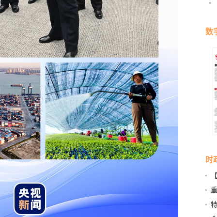
数
时
营
特