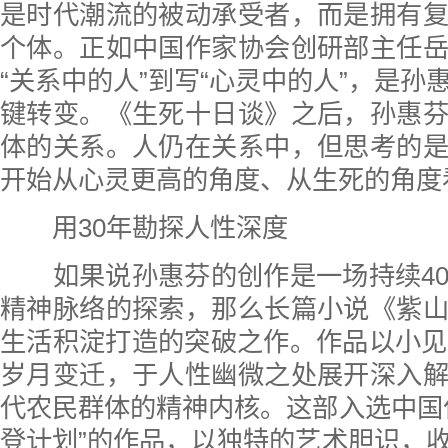
是时代潮流的被动承受者，而是拥有
个体。正如中国作家协会创研部主任
“关系中的人”到写“心灵中的人”，是孙
键转变。《生死十日谈》之后，孙惠
体的关系。人仍在关系中，但思考的
开始从心灵更高的角度、从生死的角度
用30年勘探人性深度
如果说孙惠芬的创作是一场持续40
精神脉络的探索，那么长篇小说《紫
生活积淀打造的突破之作。作品以小见
岁月变迁，于人性幽微之处展开深入
代农民群体的精神内核。这部入选中国
登计划”的作品，以独特的艺术胆识，