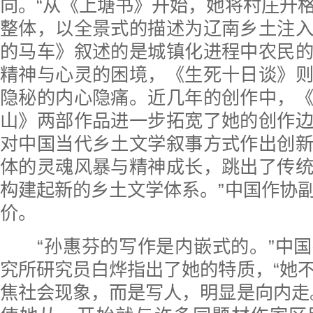
向。“从《上塘书》开始，她将村庄升
整体，以全景式的描述为辽南乡土注
的马车》叙述的是城镇化进程中农民
精神与心灵的困境，《生死十日谈》
隐秘的内心隐痛。近几年的创作中，
山》两部作品进一步拓宽了她的创作
对中国当代乡土文学叙事方式作出创
体的灵魂风暴与精神成长，跳出了传
构建起新的乡土文学体系。”中国作协
价。
“孙惠芬的写作是内嵌式的。”中国
究所研究员白烨指出了她的特质，“她
焦社会现象，而是写人，明显是向内走