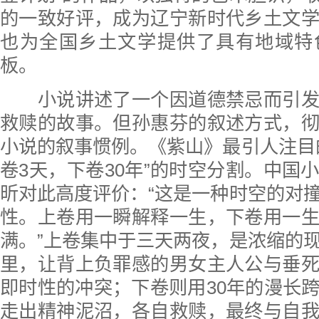
的一致好评，成为辽宁新时代乡土文
也为全国乡土文学提供了具有地域特
板。
小说讲述了一个因道德禁忌而引发
救赎的故事。但孙惠芬的叙述方式，
小说的叙事惯例。《紫山》最引人注目
卷3天，下卷30年”的时空分割。中国
昕对此高度评价：“这是一种时空的对
性。上卷用一瞬解释一生，下卷用一
满。”上卷集中于三天两夜，是浓缩的
里，让背上负罪感的男女主人公与垂
即时性的冲突；下卷则用30年的漫长
走出精神泥沼，各自救赎，最终与自