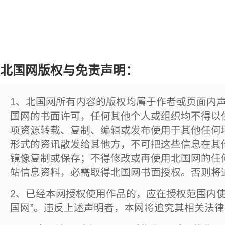
北国网版权与免责声明：
1、北国网所有内容的版权均属于作者或页面内
国网的书面许可，任何其他个人或组织均不得以
项资源转载、复制、编辑或发布使用于其他任何
形式的资讯散发给其他方，不可把这些信息在其
镜像复制或保存；不得修改或再使用北国网的任
站信息资料，必需取得北国网书面授权。否则将
2、已经本网授权使用作品的，应在授权范围内使
国网”。违反上述声明者，本网将追究其相关法