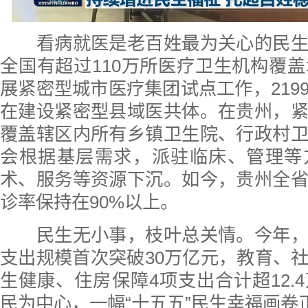
看病就医是老百姓最为关心的民生
全国有超过110万所医疗卫生机构覆盖
展紧密型城市医疗集团试点工作，219
在建设紧密型县域医共体。在贵州，
覆盖辖区内所有乡镇卫生院、行政村
会根据基层需求，派驻临床、管理等
术、服务等资源下沉。如今，贵州全
诊率保持在90%以上。
民生无小事，枝叶总关情。今年，
支出规模首次突破30万亿元，教育、
生健康、住房保障4项支出合计超12.
民为中心，一幅“十五五”民生幸福画卷