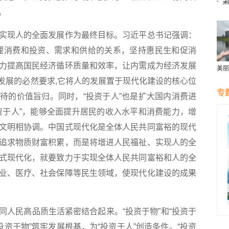
。
现人的全面发展作为最终目标。习近平总书记强调：
理消费和投资、需求和供给的关系，坚持惠民生和促消
力提高国民经济循环质量和效率，让内需成为经济发展
美丽
群雁
面发展的必然要求,它将人的发展置于现代化建设的核心位
生态
专
待的价值旨归。同时，“投资于人”也是扩大国内消费进
资于人”，能够全面提升居民的收入水平和消费能力，增
文明相协调。中国式现代化是全体人民共同富裕的现代
追求物质财富积累，而是将增进人民福祉、实现人的全
式现代化，就要致力于实现全体人民共同富裕和人的全
业、医疗、社会保障等民生领域，使现代化建设的成果
民高品质生活紧密结合起来。“投资于物”和“投资于
投资于物”筑牢发展根基，为“投资于人”创造条件。“投资