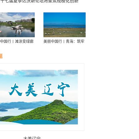
第十七届夏季达沃斯论坛将聚焦规模化创新
中国行丨滩涂变绿廊
美丽中国行丨青海：筑牢
伴舟游——探访信江
青藏高原生态屏障
走廊
题
大美辽宁