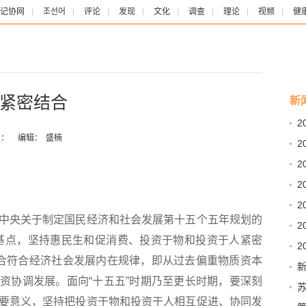
记协网
조선어
评论
发现
文化
调查
理论
视频
健
紧密结合
新
2
：
编辑：
盛楠
2
2
2
2
央关于制定国民经济和社会发展第十五个五年规划的
2
基点，坚持惠民生和促消费、投资于物和投资于人紧密
2
密结合符合经济社会发展内在规律，即从过去偏重物质资本
资协调发展。面向“十五五”时期乃至更长时期，要深刻
血
要意义，坚持把投资于物和投资于人相互促进、协同发