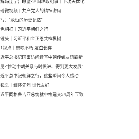
【解码辽宁】瞭望·治国理政纪事｜下功夫优化
商环境
重磅微视频丨共产党人的精神密码
写：“永恒的历史记忆”
金色相框｜习近平朝鲜之行
近镜头｜习近平和金正恩共植枞树
1视点｜忠魂不朽 友谊长存
习近平总书记国事访问续写中朝传统友谊崭新
章
见·“推动中朝关系与时俱进、得到更大发展”
习近平总书记朝鲜之行，这些瞬间令人感动
近镜头｜缅怀先烈 世代友好
习近平同格鲁吉亚总统就中格建交34周年互致
电