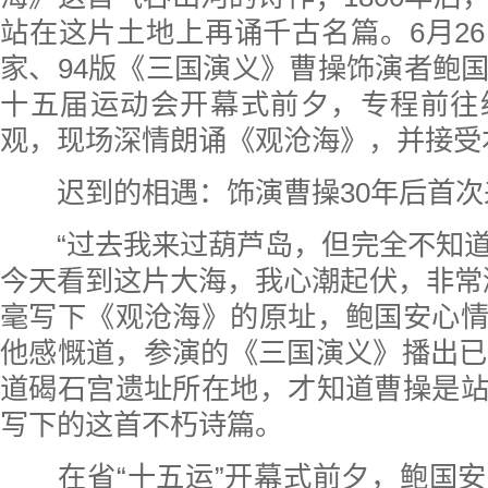
站在这片土地上再诵千古名篇。6月2
家、94版《三国演义》曹操饰演者鲍
十五届运动会开幕式前夕，专程前往
观，现场深情朗诵《观沧海》，并接受
迟到的相遇：饰演曹操30年后首次
“过去我来过葫芦岛，但完全不知道
今天看到这片大海，我心潮起伏，非常
毫写下《观沧海》的原址，鲍国安心
他感慨道，参演的《三国演义》播出已
道碣石宫遗址所在地，才知道曹操是
写下的这首不朽诗篇。
在省“十五运”开幕式前夕，鲍国安