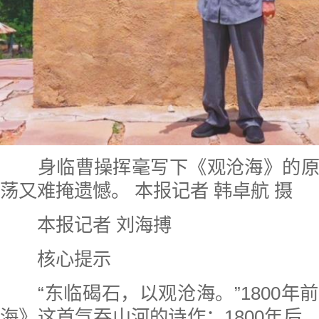
身临曹操挥毫写下《观沧海》的原
荡又难掩遗憾。 本报记者 韩卓航 摄
本报记者 刘海搏
核心提示
“东临碣石，以观沧海。”1800
海》这首气吞山河的诗作；1800年后