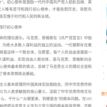
命”。初心使命是激励一代代中国共产党人前赴后继、英
党人唯有坚守和践行初心使命，才能告慰历史、告慰先
造无愧于时代和人民的新业绩。
践行初心使命
的理论源头。马克思、恩格斯在《共产党宣言》中指
、为绝大多数人谋利益的独立的运动。”“代替那存在着
将是这样一个联合体，在那里，每个人的自由发展是一
人谋利益、实现自由人联合体，是马克思、恩格斯向全
心使命最本质的表达，反映了马克思主义的理论主张和
了根本思想政治基础。
义基本原理同中国具体实际相结合、同中华优秀传统
义为人类求解放的核心要义，汲取了中华优秀传统文化
数
么、干什么”“从哪里来、到哪里去”的根本问题。在105
始终把马克思主义作为立党立国的根本指导思想，不断