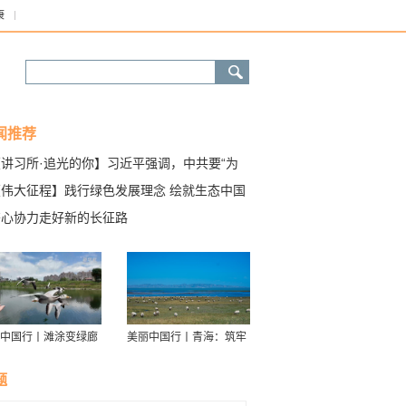
康
闻推荐
【讲习所·追光的你】习近平强调，中共要“为
界和平与发展注入更多正能量”
【伟大征程】践行绿色发展理念 绘就生态中国
美画卷
齐心协力走好新的长征路
中国行丨滩涂变绿廊
美丽中国行丨青海：筑牢
伴舟游——探访信江
青藏高原生态屏障
走廊
题