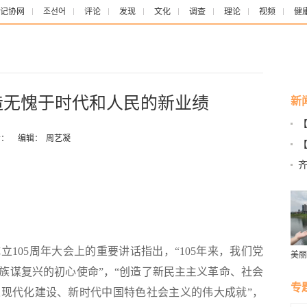
记协网
조선어
评论
发现
文化
调查
理论
视频
健
造无愧于时代和人民的新业绩
新
世
：
编辑：
周艺凝
壮
105周年大会上的重要讲话指出，“105年来，我们党
美丽
群雁
族谋复兴的初心使命”，“创造了新民主主义革命、社会
生态
专
现代化建设、新时代中国特色社会主义的伟大成就”，