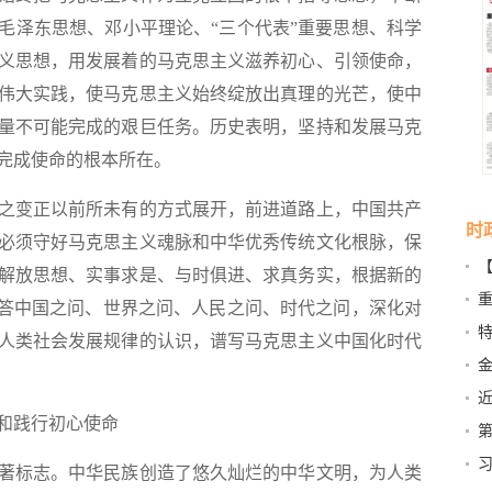
毛泽东思想、邓小平理论、“三个代表”重要思想、科学
义思想，用发展着的马克思主义滋养初心、引领使命，
伟大实践，使马克思主义始终绽放出真理的光芒，使中
量不可能完成的艰巨任务。历史表明，坚持和发展马克
完成使命的根本所在。
变正以前所未有的方式展开，前进道路上，中国共产
时
必须守好马克思主义魂脉和中华优秀传统文化根脉，保
解放思想、实事求是、与时俱进、求真务实，根据新的
营
回答中国之问、世界之问、人民之问、时代之问，深化对
特
人类社会发展规律的认识，谱写马克思主义中国化时代
和践行初心使命
第
标志。中华民族创造了悠久灿烂的中华文明，为人类
篇