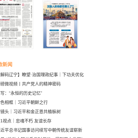
政新闻
【解码辽宁】瞭望·治国理政纪事｜下功夫优化
商环境
重磅微视频丨共产党人的精神密码
写：“永恒的历史记忆”
金色相框｜习近平朝鲜之行
近镜头｜习近平和金正恩共植枞树
1视点｜忠魂不朽 友谊长存
习近平总书记国事访问续写中朝传统友谊崭新
章