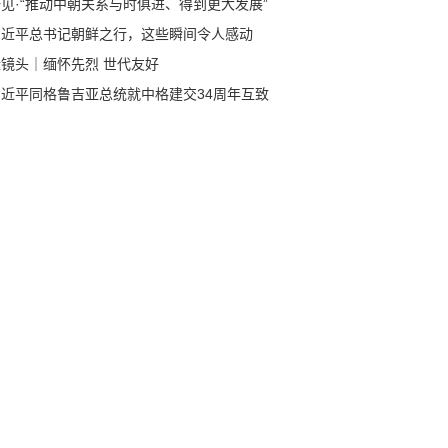
见·“推动中朝关系与时俱进、得到更大发展”
习近平总书记朝鲜之行，这些瞬间令人感动
近镜头｜缅怀先烈 世代友好
习近平同格鲁吉亚总统就中格建交34周年互致
电