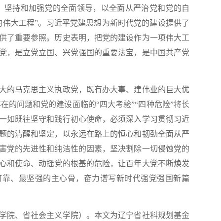
，坚持和加强党的全面领导，以全面从严治党和党的自
的伟大工程”。习近平党建思想为新时代党的建设提供了
供了重要参照。历史表明，把党的建设作为一项伟大工
党，是立党立国、兴党强国的重要法宝，是中国共产党
的马克思主义执政党，既有办大事、建伟业的巨大优
在的问题和党的建设面临的“四大考验”“四种危险”将长
一如既往坚守和践行初心使命，必须深入学习贯彻习近
题的清醒和坚定，以永远在路上的恒心和韧劲全面从严
害党的先进性和纯洁性的因素，坚决割除一切侵蚀党的
心和使命、动摇党的根基的危险，让百年大党不断焕发
可靠、最坚强的主心骨，奋力谱写新时代强党强国新篇
院、省社会主义学院）。本文为辽宁省社科规划基金