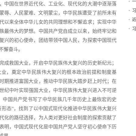
一
，中国在世界近代化、工业化、现代化的大潮中逐渐落
国家蒙辱、人民蒙难、文明蒙尘，中华民族遭受了前所未有
代以来全体中华儿女的共同理想和不懈追求；实现中华
族最伟大的梦想。中国共产党自成立以来，始终牢记和
贺
复兴的初心使命，团结带领中国人民，为探索中国现代
不懈奋斗。
成救国大业，开启中华民族伟大复兴的历史新纪元；
大业，奠定中华民族伟大复兴的根本政治前提和制度基
时期推进富国大业，推动中华民族大踏步赶上时代；在
世纪中叶实现强国大业，中华民族伟大复兴进入不可逆
中，中国共产党书写了中华民族几千年历史上最恢宏的史
新形态”，找到了以中国式现代化推进中华民族伟大复兴
代化的路径选择，为人类对更好社会制度的探索贡献了
表明，中国式现代化是中国共产党人坚守初心使命下历
成果。