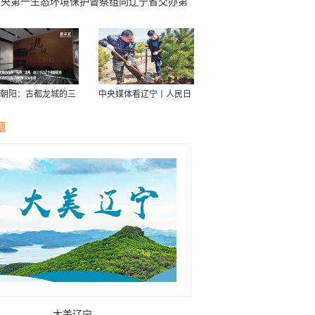
中央第一生态环境保护督察组向辽宁省交办第
十四批群众信访举报件情况
朝阳：古都龙城的三
中央媒体看辽宁丨人民日
华
报：接续传递防沙治沙“绿
色接力棒”
题
大美辽宁