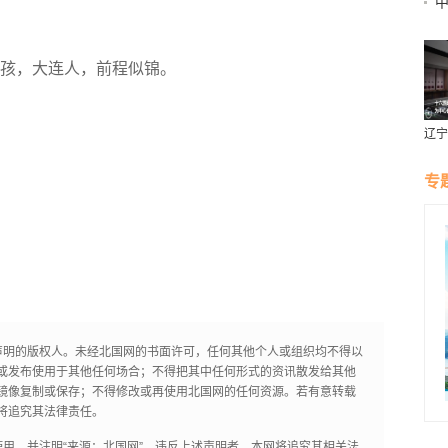
二
孩，大连人，前程似锦。
辽宁
燕风
专
声明的版权人。未经北国网的书面许可，任何其他个人或组织均不得以
或发布使用于其他任何场合；不得把其中任何形式的资讯散发给其他
镜像复制或保存；不得修改或再使用北国网的任何资源。若有意转载
将追究其法律责任。
用，并注明“来源：北国网”。违反上述声明者，本网将追究其相关法