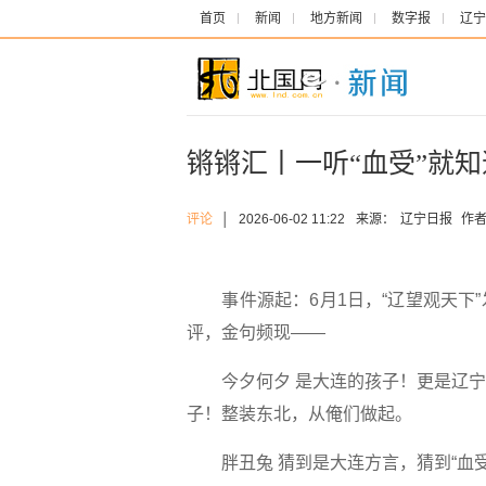
首页
新闻
地方新闻
数字报
辽宁
锵锵汇丨一听“血受”就
评论
│
2026-06-02 11:22
来源：
辽宁日报
作者
事件源起：6月1日，“辽望观天下”
评，金句频现——
今夕何夕
是大连的孩子！更是辽宁
子！整装东北，从俺们做起。
胖丑兔
猜到是大连方言，猜到“血