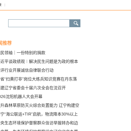
康
闻推荐
人民领袖｜一份特别的捐款
习近平谈政绩观︱解决民生问题是为政的根本
注评行业开展诚信自律联合行动
全省“扫黄打非”岗位大练兵知识竞赛在丹东落
民建辽宁省委会十届六次全会在沈召开
026沈阳机器人大会开幕
提升森林草原防灭火综合处置能力 辽宁构建空
2小时应急救援圈
宁“海公联运+TIR”启航，物流降本30%以上
际物流“第四通道”越跑越畅
中央生态环境保护督察群众信访举报转办和边
边改公开情况（第十五批）