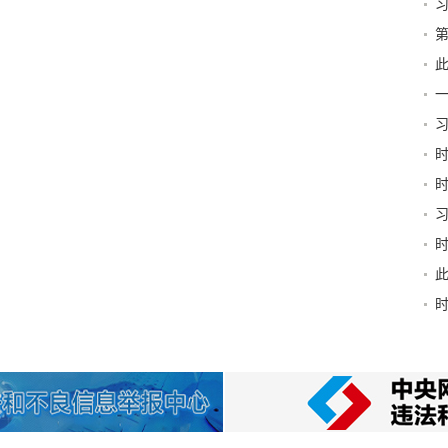
第
新
此
京
习
和“
稳
书