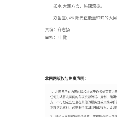
如水
大连方言，热辣滚烫。
双鱼座小林
阳光正能量帅帅的大男
责编：齐志扬
审核：叶 健
北国网版权与免责声明：
1、北国网所有内容的版权均属于作者或页面内
任何形式将北国网的各项资源转载、复制、编辑
方，不可把这些信息在其他的服务器或文档中作
本站信息资料，必需取得北国网书面授权。否则
2、已经本网授权使用作品的，应在授权范围内使