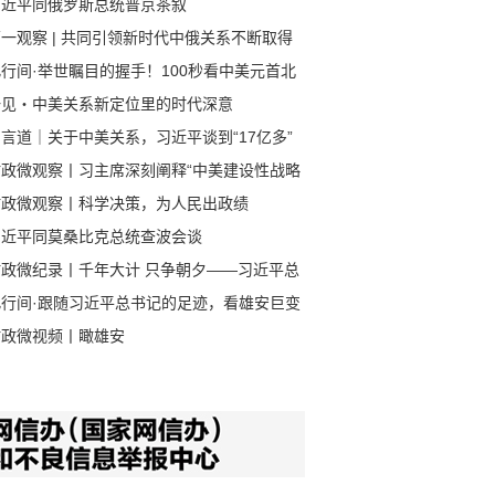
习近平同俄罗斯总统普京茶叙
一观察 | 共同引领新时代中俄关系不断取得
成果
行间·举世瞩目的握手！100秒看中美元首北
会晤
一见・中美关系新定位里的时代深意
言道｜关于中美关系，习近平谈到“17亿多”
80多亿”
时政微观察丨习主席深刻阐释“中美建设性战略
定关系”的核心要义
时政微观察丨科学决策，为人民出政绩
习近平同莫桑比克总统查波会谈
时政微纪录丨千年大计 只争朝夕——习近平总
记赴河北雄安新区考察纪实
此行间·跟随习近平总书记的足迹，看雄安巨变
时政微视频丨瞰雄安