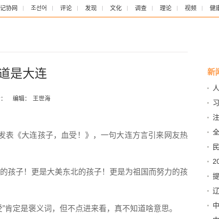
记协网
조선어
评论
发现
文化
调查
理论
视频
健
知道是大连
新
：
编辑：
王世海
发表《大连孩子，血受！》，一句大连方言引来网友热
幕
2
的孩子！更是大美东北的孩子！更是为祖国而努力的孩
中
辽
国
受”肯定是褒义词，但不点进来看，真不知道啥意思。
督