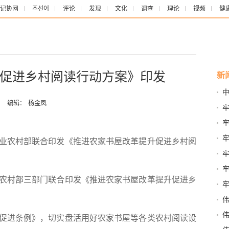
记协网
조선어
评论
发现
文化
调查
理论
视频
健
促进乡村阅读行动方案》印发
新
优
：
编辑：
杨金凤
万
牢
生
农村部联合印发《推进农家书屋改革提升促进乡村阅
初
照
村部三部门联合印发《推进农家书屋改革提升促进乡
文
跨
展
进条例》，切实盘活用好农家书屋等各类农村阅读设
雷