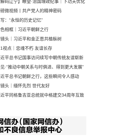
【解码辽宁】瞭望·治国理政纪事｜下功夫优化
商环境
重磅微视频丨共产党人的精神密码
写：“永恒的历史记忆”
金色相框｜习近平朝鲜之行
近镜头｜习近平和金正恩共植枞树
1视点｜忠魂不朽 友谊长存
习近平总书记国事访问续写中朝传统友谊崭新
章
见·“推动中朝关系与时俱进、得到更大发展”
习近平总书记朝鲜之行，这些瞬间令人感动
近镜头｜缅怀先烈 世代友好
习近平同格鲁吉亚总统就中格建交34周年互致
电