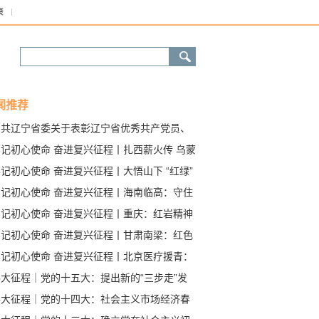
康
闻推荐
中共辽宁省委关于表彰辽宁省优秀共产党员、
秀党务工作者和先进基层党组织的决定
牢记初心使命 奋进复兴征程丨扎西薪火传 乌蒙
象新
记初心使命 奋进复兴征程丨大悟山下 “红绿”
金
牢记初心使命 奋进复兴征程丨海南临高：守住
心 让“抢滩登陆地”焕发光彩
牢记初心使命 奋进复兴征程丨重庆：红岩精神
亮时代新征程
牢记初心使命 奋进复兴征程丨甘肃南梁：红色
旅振兴革命老区
牢记初心使命 奋进复兴征程丨北京医疗援青：
越山河的生命守护
伟大征程｜党的十五大：提出新的“三步走”发
战略
伟大征程｜党的十四大：社会主义市场经济春
激荡