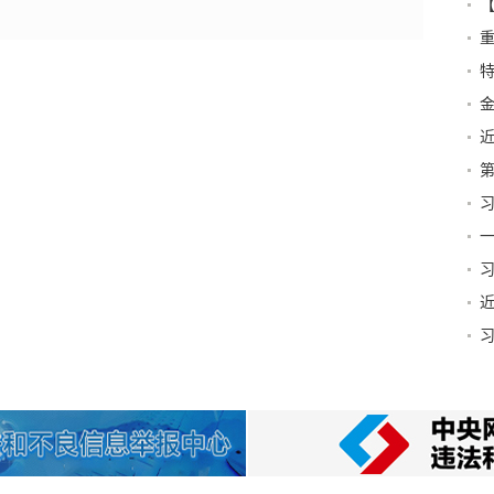
营
特
第
篇
一
贺