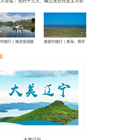
伟大征程｜党的十三大：确立党在社会主义初
阶段基本路线
中国行丨滩涂变绿廊
美丽中国行丨青海：筑牢
伴舟游——探访信江
青藏高原生态屏障
走廊
题
大美辽宁