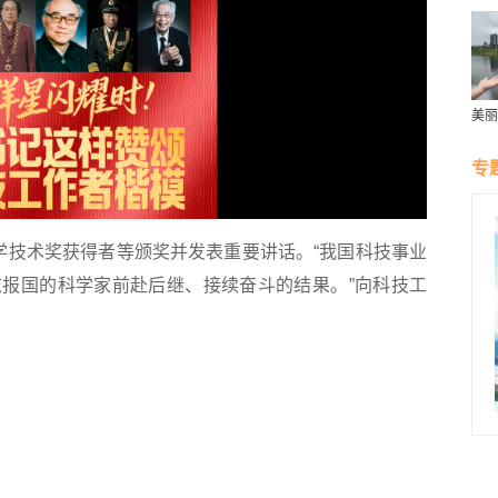
美丽
群雁
生态
专
学技术奖获得者等颁奖并发表重要讲话。“我国科技事业
报国的科学家前赴后继、接续奋斗的结果。”向科技工