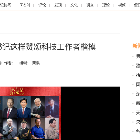
记协网
조선어
评论
发现
文化
调查
理论
视频
健
书记这样赞颂科技工作者楷模
新
端
作者：
编辑：
栾溪
优
者
科
近
成
重
奋
治
障
指