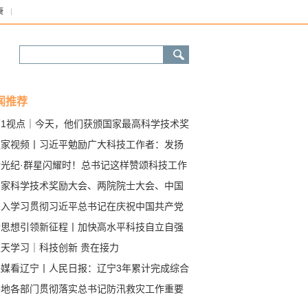
康
闻推荐
第1视点｜今天，他们获颁国家最高科学技术奖
独家视频丨习近平勉励广大科技工作者：发扬
良传统 为建设科技强国多立新功
拾光纪·群星闪耀时！总书记这样赞颂科技工作
楷模
国家科学技术奖励大会、两院院士大会、中国
协第十一次全国代表大会8日上午在京召开 习
深入学习贯彻习近平总书记在庆祝中国共产党
平为国家最高科学技术奖获得者等颁奖并发表
立105周年大会上重要讲话系列述评之二
新思想引领新征程丨加快高水平科技自立自强
要讲话
进科技强国建设
天天学习｜科技创新 贵在接力
央媒看辽宁丨人民日报：辽宁3年累计完成综合
理任务1264万亩 科尔沁沙地筑起坚实生态屏
各地各部门贯彻落实总书记防汛救灾工作重要
示精神