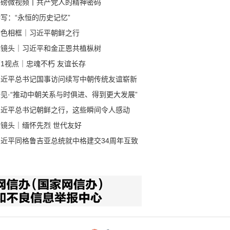
重磅微视频丨共产党人的精神密码
写：“永恒的历史记忆”
金色相框｜习近平朝鲜之行
近镜头｜习近平和金正恩共植枞树
1视点｜忠魂不朽 友谊长存
习近平总书记国事访问续写中朝传统友谊崭新
章
见·“推动中朝关系与时俱进、得到更大发展”
习近平总书记朝鲜之行，这些瞬间令人感动
近镜头｜缅怀先烈 世代友好
习近平同格鲁吉亚总统就中格建交34周年互致
电