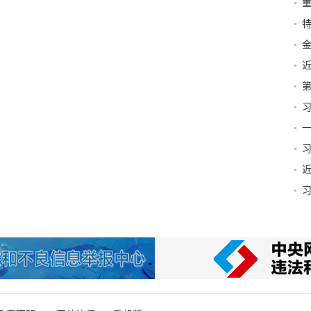
特
第
篇
一
贺