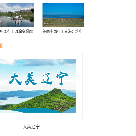
中国行丨滩涂变绿廊
美丽中国行丨青海：筑牢
伴舟游——探访信江
青藏高原生态屏障
走廊
题
大美辽宁