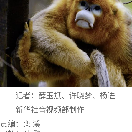
记者：薛玉斌、许晓梦、杨进
新华社音视频部制作
责编：栾 溪