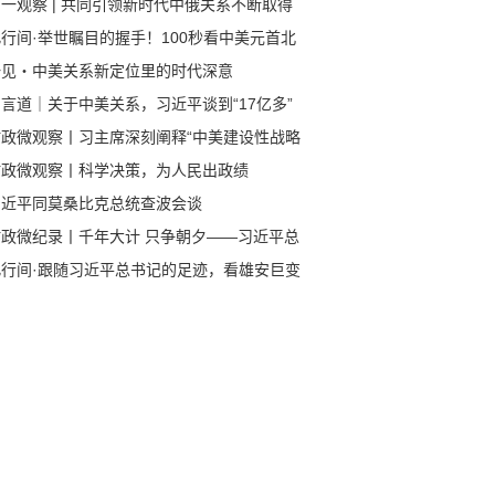
一观察 | 共同引领新时代中俄关系不断取得
成果
行间·举世瞩目的握手！100秒看中美元首北
会晤
一见・中美关系新定位里的时代深意
言道｜关于中美关系，习近平谈到“17亿多”
80多亿”
时政微观察丨习主席深刻阐释“中美建设性战略
定关系”的核心要义
时政微观察丨科学决策，为人民出政绩
习近平同莫桑比克总统查波会谈
时政微纪录丨千年大计 只争朝夕——习近平总
记赴河北雄安新区考察纪实
此行间·跟随习近平总书记的足迹，看雄安巨变