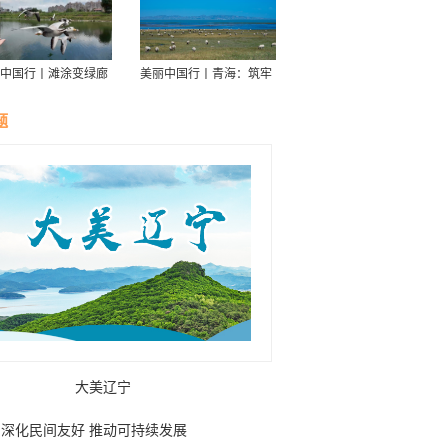
中国行丨滩涂变绿廊
美丽中国行丨青海：筑牢
伴舟游——探访信江
青藏高原生态屏障
走廊
题
大美辽宁
深化民间友好 推动可持续发展