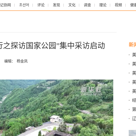
记协网
조선어
评论
发现
文化
调查
理论
视频
健
行之探访国家公园”集中采访启动
新
全通
：
编辑：
杨金凤
中
减法
物”
辽
社