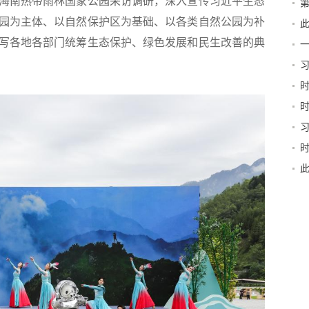
海南热带雨林国家公园采访调研，深入宣传习近平生态
第
新
园为主体、以自然保护区为基础、以各类自然公园为补
此
京
写各地各部门统筹生态保护、绿色发展和民生改善的典
习
和“
稳
书