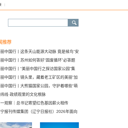
康
闻推荐
美丽中国行丨这条天山能源大动脉 竟是候鸟“安
道”
美丽中国行丨苏州如何答好“固废循环”必答题
美丽中国行丨“美丽中国行之探访国家公园”集
采访启动
美丽中国行丨镜头里，藏着老工矿区的美丽“加
”
美丽中国行丨大熊猫国家公园，守护着哪些“萌
？
经纬线·政绩观里的文化根脉
第一观察｜总书记寄望红色基因薪火相传
宁报刊传媒集团（辽宁日报社）2026年面向
会公开招聘高层次人才考核公告