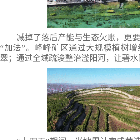
减掉了落后产能与生态欠账，更要
“加法”。峰峰矿区通过大规模植树
翠；通过全域疏浚整治滏阳河，让碧水