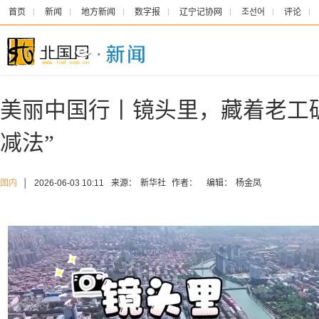
首页
新闻
地方新闻
数字报
辽宁记协网
조선어
评论
美丽中国行丨镜头里，藏着老工
减法”
国内
│
2026-06-03 10:11
来源：
新华社
作者：
编辑：
杨金凤