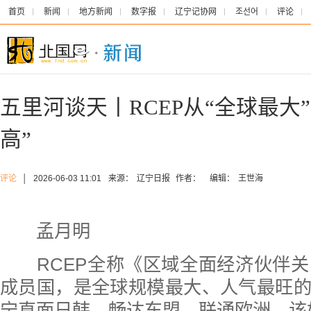
首页
新闻
地方新闻
数字报
辽宁记协网
조선어
评论
五里河谈天丨RCEP从“全球最大
高”
评论
│
2026-06-03 11:01
来源：
辽宁日报
作者：
编辑：
王世海
孟月明
RCEP全称《区域全面经济伙伴关
成员国，是全球规模最大、人气最旺
宁直面日韩、畅达东盟、联通欧洲，该