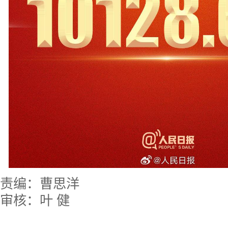
责编：曹思洋
审核：叶 健