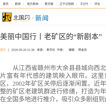
首页
新闻
地方新闻
数字报
辽宁记协网
조선어
评论
美丽中国行丨老矿区的“新剧本”
国内
│
2026-05-20 21:38
来源：
新华社
作者：
编辑：
杨金凤
从江西省赣州市大余县县城向西北驱
片富有年代感的建筑映入眼帘。这里
区，2002年矿区关停后逐渐闲置。近
整的矿区老建筑群进行修缮，打造为
在全国多地进行推介，吸引众多剧组到