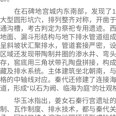
在石碑地宫城内东南部，发现了12
大型圆形坑穴，排列整齐对称，开凿
通沟槽，考古判定为祭祀专用遗迹。
地面、漏斗形结构与地下排水管道组
呈斜坡状汇聚排水，管道套接严密，
区域还发现带陶制井圈的渗水井、弯
存，窖底用三角状带孔陶盘拼接，构
藏及排水系统。主体建筑坐北朝南，
格的中轴线对应。秦代还修建了连接
道，形成“以石为阙、临海为庭”的壮观
华玉冰指出，姜女石秦行宫遗址的
制、瓦作制度、排水技术，都与秦代