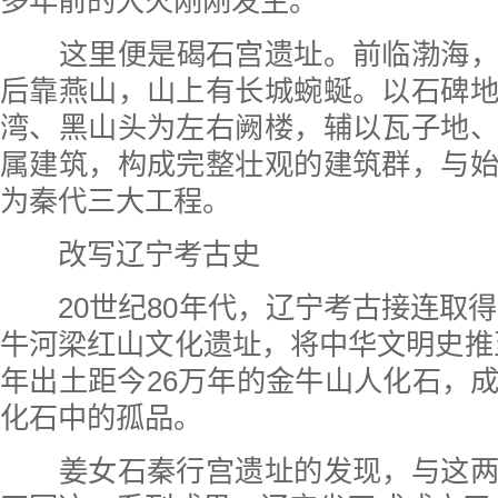
多年前的大火刚刚发生。
这里便是碣石宫遗址。前临渤海
后靠燕山，山上有长城蜿蜒。以石碑
湾、黑山头为左右阙楼，辅以瓦子地
属建筑，构成完整壮观的建筑群，与
为秦代三大工程。
改写辽宁考古史
20世纪80年代，辽宁考古接连取得突
牛河梁红山文化遗址，将中华文明史推至5
年出土距今26万年的金牛山人化石，
化石中的孤品。
姜女石秦行宫遗址的发现，与这两