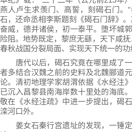
燕人卢生求羡门、高誓，刻碣石门。
石，还命丞相李斯题刻《碣石门辞》。
奋威，德并诸侯，初一泰平。堕坏城
险阻。地势既定，黎庶无繇，天下咸抚
春秋战国分裂局面、实现天下统一的功
唐代以后，碣石究竟在哪里成了一
者多结合汉魏之前的史料及北魏郦道
论。清初地理学家胡渭依据《水经注
已沉入昌黎县南海岸数十里处的海底
敬在《水经注疏》中进一步提出，碣
滦河口外。
姜女石秦行宫遗址的发现，一锤定