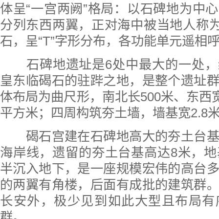
体呈“一宫两阙”格局：以石碑地为中
分列东西两翼，正对海中被当地人称为
石，呈“T”字形分布，各功能单元遥相
石碑地遗址是6处中最大的一处，
皇东临碣石的驻跸之地，是整个遗址
体布局为曲尺形，南北长500米、东西宽
平方米；四周构筑夯土墙，墙基宽2.8
碣石宫建在石碑地高大的夯土台基
海岸线，遗留的夯土台基高达8米，地
半沉入地下，是一座规模宏伟的高台
的两翼有角楼，后面有成批的建筑群
长安外，极少见到如此大型且布局有
群。