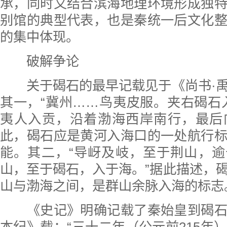
承，同时又结合滨海地理环境形成独
别馆的典型代表，也是秦统一后文化
的集中体现。
破解争论
关于碣石的最早记载见于《尚书·禹
其一，“冀州……鸟夷皮服。夹右碣石
夷人入贡，沿着渤海西岸南行，最后
此，碣石应是黄河入海口的一处航行
能。其二，“导岈及岐，至于荆山，
山，至于碣石，入于海。”据此描述，
山与渤海之间，是群山余脉入海的标志
《史记》明确记载了秦始皇到碣石
本纪》载：“三十二年（公元前215年