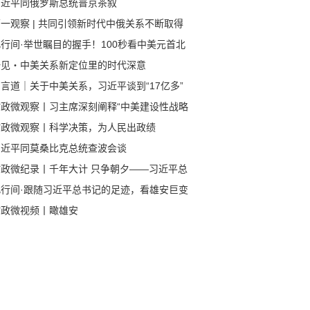
习近平同俄罗斯总统普京茶叙
一观察 | 共同引领新时代中俄关系不断取得
成果
行间·举世瞩目的握手！100秒看中美元首北
会晤
一见・中美关系新定位里的时代深意
言道｜关于中美关系，习近平谈到“17亿多”
80多亿”
时政微观察丨习主席深刻阐释“中美建设性战略
定关系”的核心要义
时政微观察丨科学决策，为人民出政绩
习近平同莫桑比克总统查波会谈
时政微纪录丨千年大计 只争朝夕——习近平总
记赴河北雄安新区考察纪实
此行间·跟随习近平总书记的足迹，看雄安巨变
时政微视频丨瞰雄安