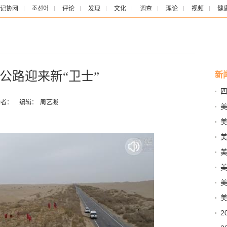
记协网
조선어
评论
发现
文化
调查
理论
视频
健
公路迎来新“卫士”
新
四
者：
编辑：
周艺凝
美
美
本”
国
丽
美
双
美
念
2
制