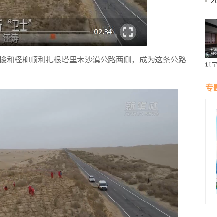
2
昂
梭和柽柳顺利扎根塔里木沙漠公路两侧，成为这条公路
辽宁
燕风
专