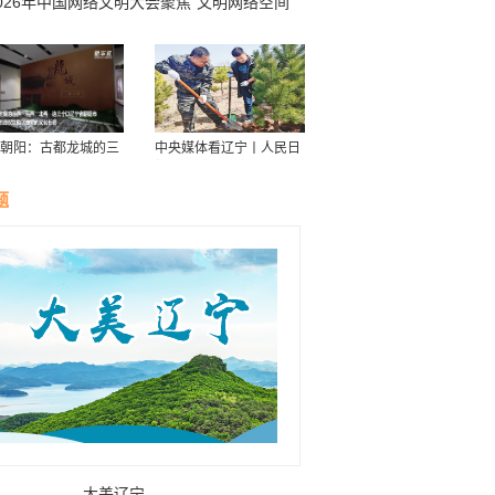
026年中国网络文明大会聚焦“文明网络空间
扬奋进力量”
朝阳：古都龙城的三
中央媒体看辽宁丨人民日
华
报：接续传递防沙治沙“绿
色接力棒”
题
大美辽宁