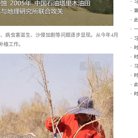
第
新
此
京
病虫害滋生、沙侵加剧等问题逐步显现。从今年4月
习
补植工作。
和“
稳
书