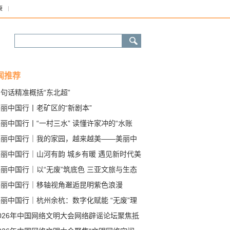
康
闻推荐
句话精准概括“东北超”
丽中国行丨老矿区的“新剧本”
丽中国行丨“一村三水” 读懂许家冲的“水账
美丽中国行｜我的家园，越来越美——美丽中
建设成效观察
美丽中国行｜山河有韵 城乡有暖 遇见新时代美
中国
丽中国行｜以“无废”筑底色 三亚文旅与生态
向赋能
美丽中国行｜移轴视角邂逅昆明紫色浪漫
丽中国行｜杭州余杭：数字化赋能 “无废”理
融入日常生活
026年中国网络文明大会网络辟谣论坛聚焦抵
伪科普