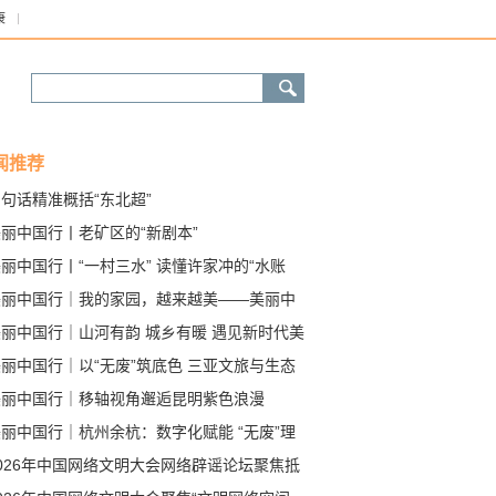
康
闻推荐
句话精准概括“东北超”
丽中国行丨老矿区的“新剧本”
丽中国行丨“一村三水” 读懂许家冲的“水账
美丽中国行｜我的家园，越来越美——美丽中
建设成效观察
美丽中国行｜山河有韵 城乡有暖 遇见新时代美
中国
丽中国行｜以“无废”筑底色 三亚文旅与生态
向赋能
美丽中国行｜移轴视角邂逅昆明紫色浪漫
丽中国行｜杭州余杭：数字化赋能 “无废”理
融入日常生活
026年中国网络文明大会网络辟谣论坛聚焦抵
伪科普