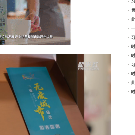
第
新
此
京
习
和“
稳
书