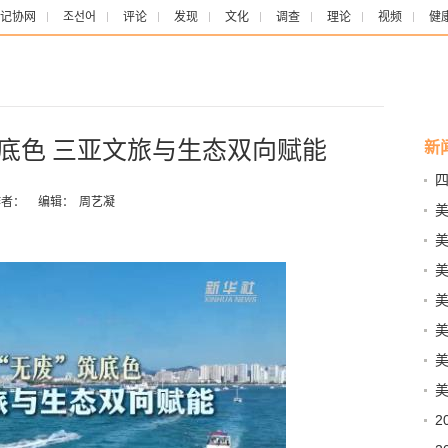
记协网
조선어
评论
发现
文化
调查
理论
视频
健
筑底色 三亚文旅与生态双向赋能
新
四
者：
编辑：
周艺凝
美
美
本”
国
丽
美
双
美
念
2
制