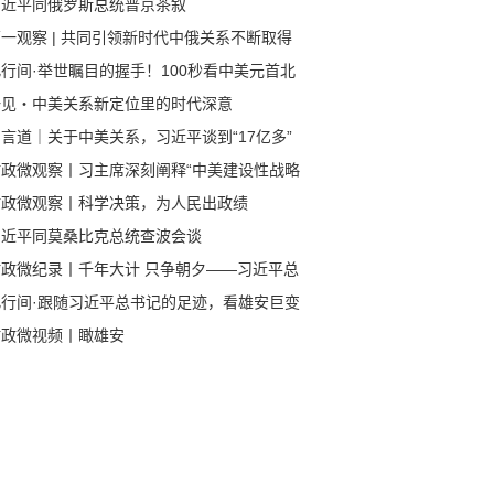
习近平同俄罗斯总统普京茶叙
一观察 | 共同引领新时代中俄关系不断取得
成果
行间·举世瞩目的握手！100秒看中美元首北
会晤
一见・中美关系新定位里的时代深意
言道｜关于中美关系，习近平谈到“17亿多”
80多亿”
时政微观察丨习主席深刻阐释“中美建设性战略
定关系”的核心要义
时政微观察丨科学决策，为人民出政绩
习近平同莫桑比克总统查波会谈
时政微纪录丨千年大计 只争朝夕——习近平总
记赴河北雄安新区考察纪实
此行间·跟随习近平总书记的足迹，看雄安巨变
时政微视频丨瞰雄安