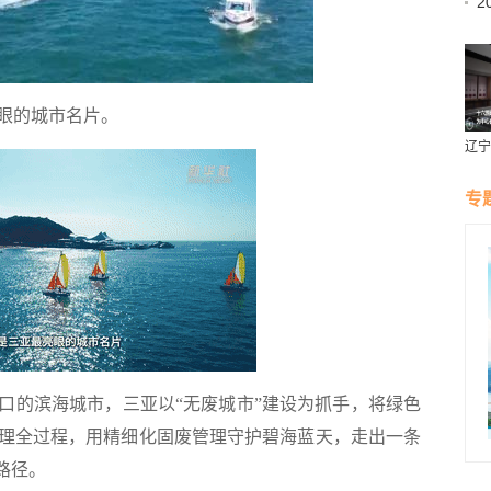
2
昂
眼的城市名片。
辽宁
燕风
专
的滨海城市，三亚以“无废城市”建设为抓手，将绿色
理全过程，用精细化固废管理守护碧海蓝天，走出一条
路径。