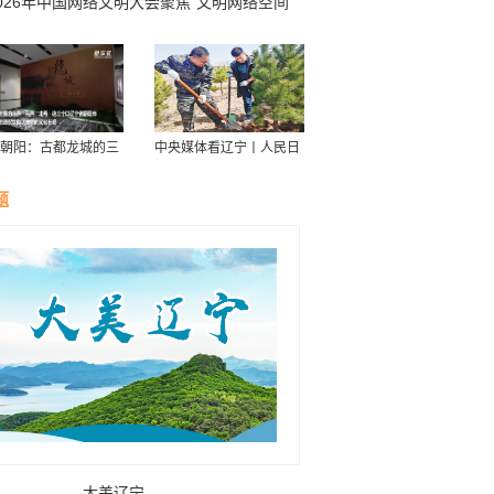
026年中国网络文明大会聚焦“文明网络空间
扬奋进力量”
朝阳：古都龙城的三
中央媒体看辽宁丨人民日
华
报：接续传递防沙治沙“绿
色接力棒”
题
大美辽宁