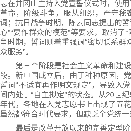
志在井冈山主持入党宣誓仪式时，使用
革命，阶级斗争，服从组织，严守秘
词；抗日战争时期，陈云同志提出的誓
心”“要作群众的模范”等要求，取消了“
争时期，誓词则着重强调“密切联系群众
众服务”。
第三个阶段是社会主义革命和建设
段。新中国成立后，由于种种原因，
誓词“不适宜再作明文规定”，导致入
间内处于“自主拟定”的状态。从20世纪5
年代，各地在入党志愿书上出现了五
虽然都符合时代要求，但缺乏全党统一
最后是改革开放以来的完善定型阶段