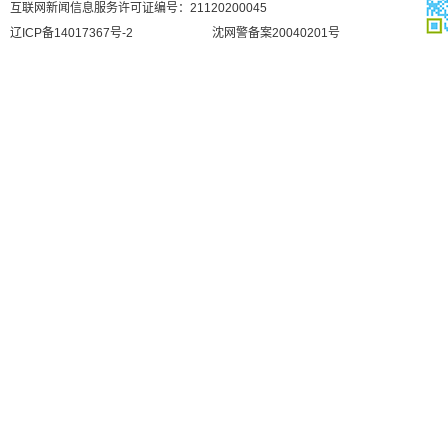
互联网新闻信息服务许可证编号：21120200045
辽ICP备14017367号-2
沈网警备案20040201号