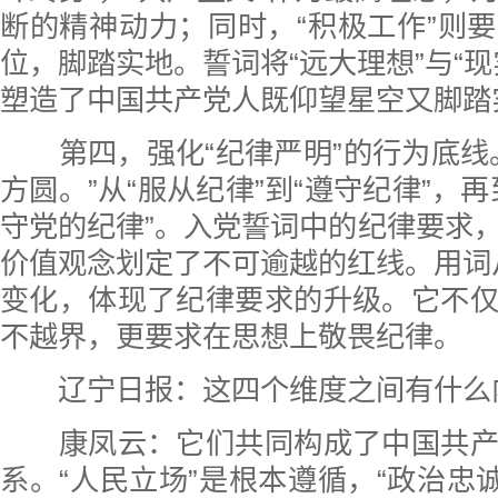
断的精神动力；同时，“积极工作”则
位，脚踏实地。誓词将“远大理想”与“现
塑造了中国共产党人既仰望星空又脚踏
第四，强化“纪律严明”的行为底线
方圆。”从“服从纪律”到“遵守纪律”，
守党的纪律”。入党誓词中的纪律要求
价值观念划定了不可逾越的红线。用词从“
变化，体现了纪律要求的升级。它不
不越界，更要求在思想上敬畏纪律。
辽宁日报：
这四个维度之间有什么
康凤云：它们共同构成了中国共产
系。“人民立场”是根本遵循，“政治忠诚