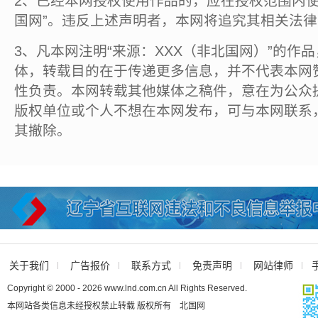
2、已经本网授权使用作品的，应在授权范围内使
国网”。违反上述声明者，本网将追究其相关法
3、凡本网注明“来源：XXX（非北国网）”的作
体，转载目的在于传递更多信息，并不代表本网
性负责。本网转载其他媒体之稿件，意在为公众
版权单位或个人不想在本网发布，可与本网联系
其撤除。
关于我们
广告报价
联系方式
免责声明
网站律师
Copyright © 2000 - 2026 www.lnd.com.cn All Rights Reserved.
本网站各类信息未经授权禁止转载 版权所有 北国网