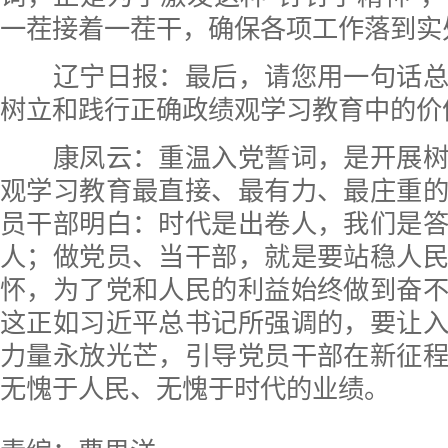
一茬接着一茬干，确保各项工作落到实
辽宁日报：
最后，请您用一句话
树立和践行正确政绩观学习教育中的价
康凤云：重温入党誓词，是开展树
观学习教育最直接、最有力、最庄重
员干部明白：时代是出卷人，我们是
人；做党员、当干部，就是要站稳人
怀，为了党和人民的利益始终做到奋
这正如习近平总书记所强调的，要让
力量永放光芒，引导党员干部在新征
无愧于人民、无愧于时代的业绩。