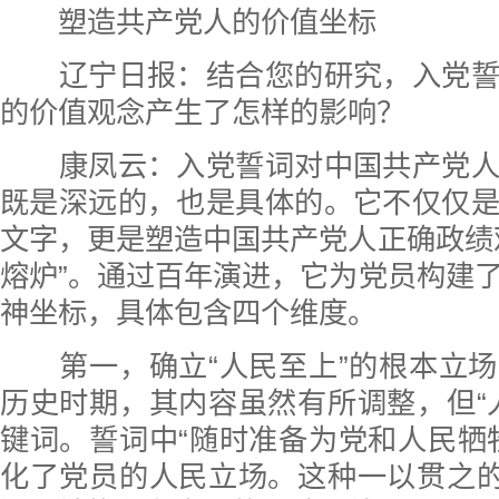
塑造共产党人的价值坐标
辽宁日报：
结合您的研究，入党
的价值观念产生了怎样的影响？
康凤云：入党誓词对中国共产党人
既是深远的，也是具体的。它不仅仅
文字，更是塑造中国共产党人正确政绩
熔炉”。通过百年演进，它为党员构建
神坐标，具体包含四个维度。
第一，确立“人民至上”的根本立场
历史时期，其内容虽然有所调整，但“
键词。誓词中“随时准备为党和人民牺
化了党员的人民立场。这种一以贯之的