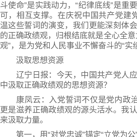
斗使命”是实践动力，“纪律底线”是重
可，相互支撑。在庆祝中国共产党建党
温这些誓词的演变，我们更能深刻体
的正确政绩观，归根结底就是全心全意
观”，是为党和人民事业不懈奋斗的“实
汲取思想资源
辽宁日报：
今天，中国共产党人
中汲取正确政绩观的思想资源？
康凤云：入党誓词不仅是党内政治生
更是滋养正确政绩观的源头活水。我
来汲取力量。
第一，用“对党忠诚”锚定“立党为公