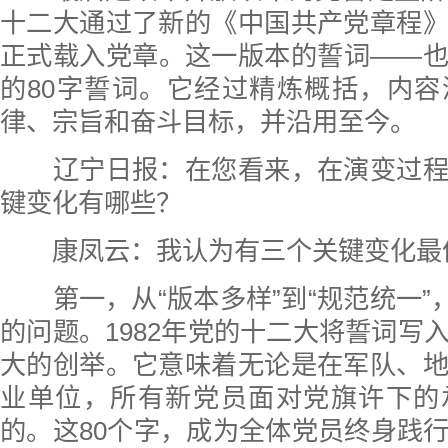
十二大通过了新的《中国共产党章程
正式载入党章。这一版本的誓词——
的80字誓词。它经过精炼概括，内
律、宗旨和奋斗目标，并沿用至今。
辽宁日报：
在您看来，在演变过
键变化有哪些？
康凤云：我认为有三个关键变化最
第一，从“版本多样”到“规范统一”，
的问题。1982年党的十二大将誓词写
大的创举。它意味着无论是在军队、
业单位，所有新党员面对党旗许下的
的。这80个字，成为全体党员终身践