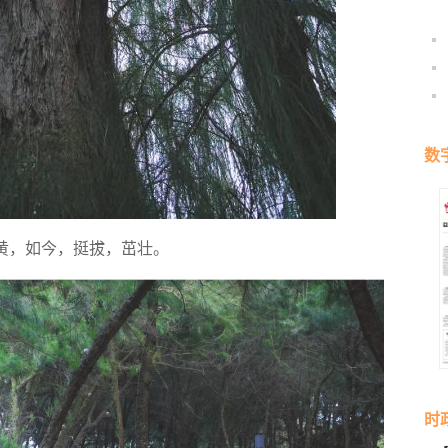
数
黄，如今，挺拔，茁壮。
时