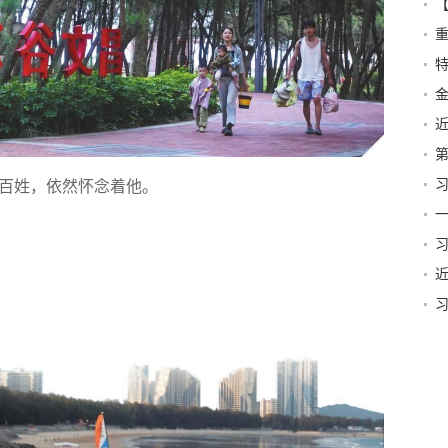
营
特
第
百姓，依然怀念着他。
篇
一
贺