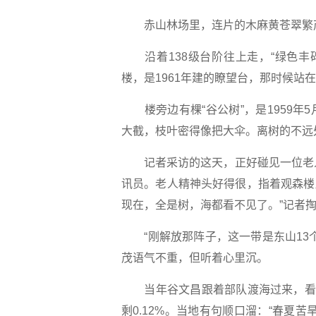
赤山林场里，连片的木麻黄苍翠繁茂
沿着138级台阶往上走，“绿色丰碑
楼，是1961年建的瞭望台，那时候站
楼旁边有棵“谷公树”，是1959年
大截，枝叶密得像把大伞。离树的不远
记者采访的这天，正好碰见一位老人
讯员。老人精神头好得很，指着观森楼
现在，全是树，海都看不见了。”记者
“刚解放那阵子，这一带是东山13个
茂语气不重，但听着心里沉。
当年谷文昌跟着部队渡海过来，看到
剩0.12%。当地有句顺口溜：“春夏