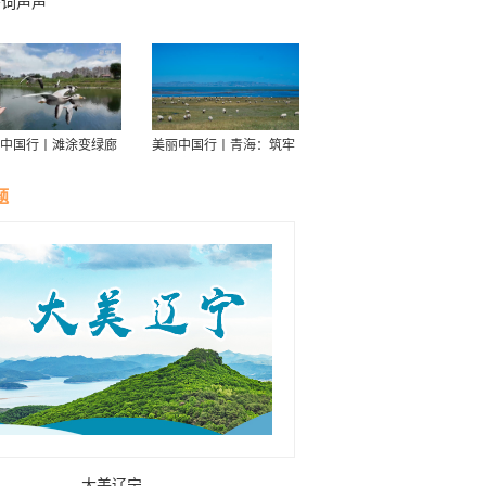
誓词声声
中国行丨滩涂变绿廊
美丽中国行丨青海：筑牢
伴舟游——探访信江
青藏高原生态屏障
走廊
题
大美辽宁