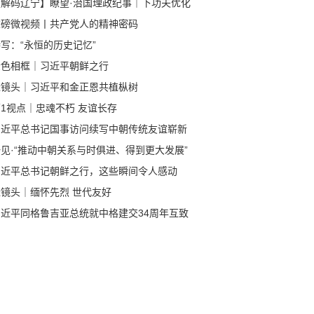
【解码辽宁】瞭望·治国理政纪事｜下功夫优化
商环境
重磅微视频丨共产党人的精神密码
写：“永恒的历史记忆”
金色相框｜习近平朝鲜之行
近镜头｜习近平和金正恩共植枞树
1视点｜忠魂不朽 友谊长存
习近平总书记国事访问续写中朝传统友谊崭新
章
见·“推动中朝关系与时俱进、得到更大发展”
习近平总书记朝鲜之行，这些瞬间令人感动
近镜头｜缅怀先烈 世代友好
习近平同格鲁吉亚总统就中格建交34周年互致
电