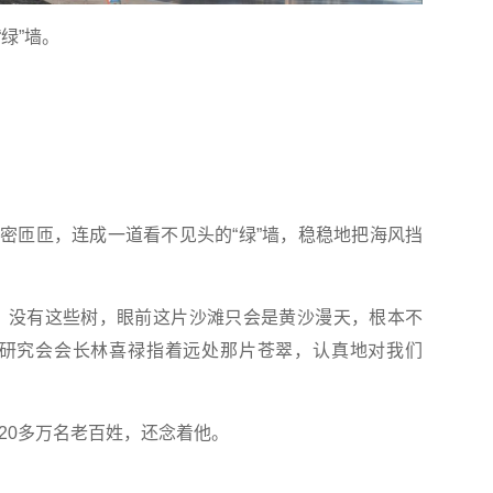
绿”墙。
密匝匝，连成一道看不见头的“绿”墙，稳稳地把海风挡
。没有这些树，眼前这片沙滩只会是黄沙漫天，根本不
神研究会会长林喜禄指着远处那片苍翠，认真地对我们
20多万名老百姓，还念着他。