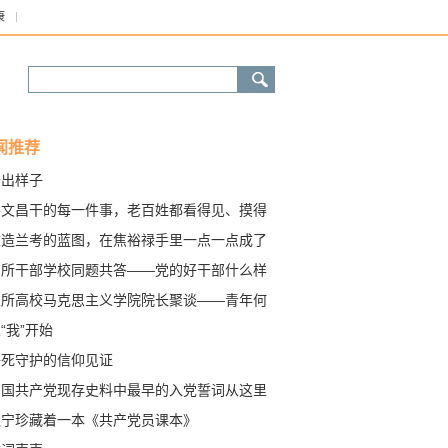
康
闻推荐
干出样子
谷文昌干的每一件事，老百姓都看得见、摸得
 好大一棵树
改造兰考的蓝图，在焦裕禄手里一点一点成了
“磨不穿”的藤椅
四所干部学校同题共答——党的好干部什么样
五所高校马克思主义学院院长聚谈——青年何
“我”开始
拼死守护的信仰见证
中国共产党现存史料中最早的入党誓词从这里
出 二十四个字的重量
辽宁珍藏着一本《共产党员课本》