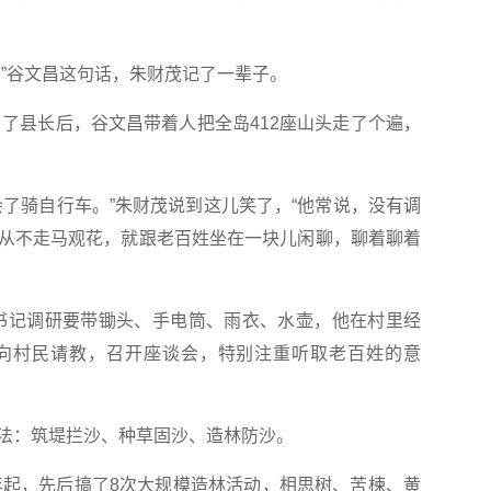
”谷文昌这句话，朱财茂记了一辈子。
了县长后，谷文昌带着人把全岛412座山头走了个遍，
骑自行车。”朱财茂说到这儿笑了，“他常说，没有调
从不走马观花，就跟老百姓坐在一块儿闲聊，聊着聊着
记调研要带锄头、手电筒、雨衣、水壶，他在村里经
向村民请教，召开座谈会，特别注重听取老百姓的意
：筑堤拦沙、种草固沙、造林防沙。
起，先后搞了8次大规模造林活动，相思树、苦楝、黄