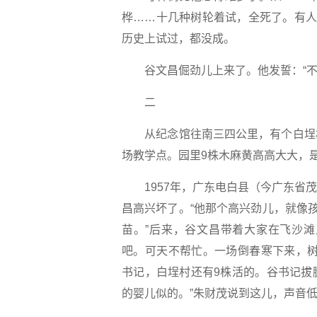
桦……十几种树轮着试，全死了。有人
历史上试过，都没成。
谷文昌倔劲儿上来了。他发誓：“不
二
从纪念馆往南三四公里，有个白埕村
场教学点。园里9株木麻黄高高大大，
1957年，广东电白县（今广东省茂
昌高兴坏了。“他那个高兴劲儿，就像
苗。”后来，谷文昌带着大家在飞沙滩
吧。可天不帮忙。一场倒春寒下来，树
书记，白埕村还有9株活的。谷书记拔
的婴儿似的。”朱财茂说到这儿，声音