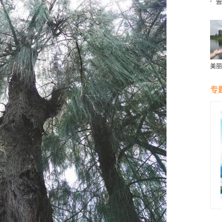
美丽
群雁
生态
专