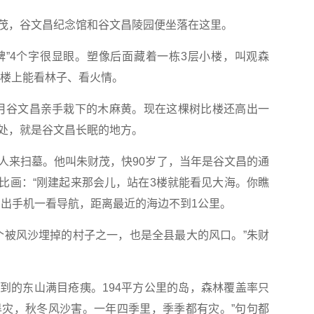
，谷文昌纪念馆和谷文昌陵园便坐落在这里。
”4个字很显眼。塑像后面藏着一栋3层小楼，叫观森
在楼上能看林子、看火情。
5月谷文昌亲手栽下的木麻黄。现在这棵树比楼还高出一
处，就是谷文昌长眠的地方。
来扫墓。他叫朱财茂，快90岁了，当年是谷文昌的通
比画：“刚建起来那会儿，站在3楼就能看见大海。你瞧
掏出手机一看导航，距离最近的海边不到1公里。
被风沙埋掉的村子之一，也是全县最大的风口。”朱财
的东山满目疮痍。194平方公里的岛，森林覆盖率只
苦旱灾，秋冬风沙害。一年四季里，季季都有灾。”句句都