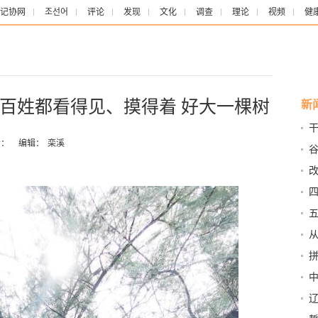
记协网
조선어
评论
发现
文化
调查
理论
视频
健
百姓都看得见、摸得着 好大一棵树
新
：
编辑：
栾溪
着
型 
为
从
发