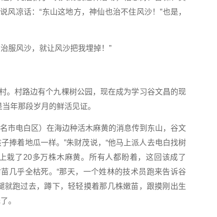
说风凉话：“东山这地方，神仙也治不住风沙！”也是，
治服风沙，就让风沙把我埋掉！”
。村路边有个九棵树公园，现在成为学习谷文昌的现
是当年那段岁月的鲜活见证。
名市电白区）在海边种活木麻黄的消息传到东山，谷文
孩子捧着地瓜一样。”朱财茂说，“他马上派人去电白找树
上栽了20多万株木麻黄。所有人都盼着，这回该成了
苗几乎全枯死。“那天，一个姓林的技术员跑来告诉谷
腿就跑过去，蹲下，轻轻摸着那几株嫩苗，跟摸刚出生
低了。