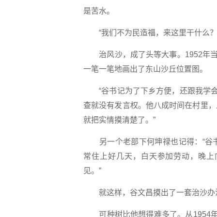
是苦水。
“我们不为民造福，来这里干什么？
治风沙，成了头等大事。1952年当
一笔一笔地画出了东山沙丘位置图。
“谷书记为了下乡方便，还跟我学会了
查就没有发言权。他八成时间在村里，
就把实情摸清楚了。”
另一个老部下何坤禄也记得：“谷书
常住上好几天，白天参加劳动，晚上
见。”
就这样，谷文昌摸出了一套治沙办法
可种树比他想得难多了。从1954年