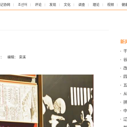
记协网
조선어
评论
发现
文化
调查
理论
视频
健
新
：
编辑：
栾溪
着
型 
为
从
发