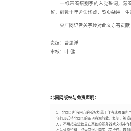
一纸带着错别字的入党誓词，藏着
誓，到数十年舍命珍藏，贺页朵用一生践
央广网记者关宇玲对此文亦有贡献
责编：曹思洋
审核：叶 健
北国网版权与免责声明：
1、北国网所有内容的版权均属于作者或页面内
任何形式将北国网的各项资源转载、复制、编辑
方，不可把这些信息在其他的服务器或文档中作
本站信息资料，必需取得北国网书面授权。否则