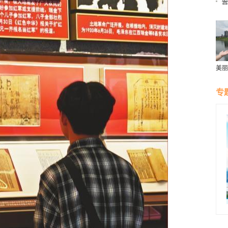
美丽
群雁
生态
专