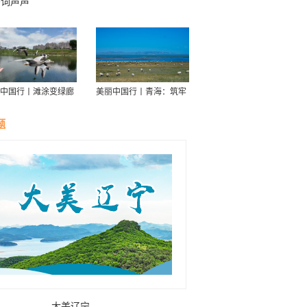
誓词声声
中国行丨滩涂变绿廊
美丽中国行丨青海：筑牢
伴舟游——探访信江
青藏高原生态屏障
走廊
题
大美辽宁