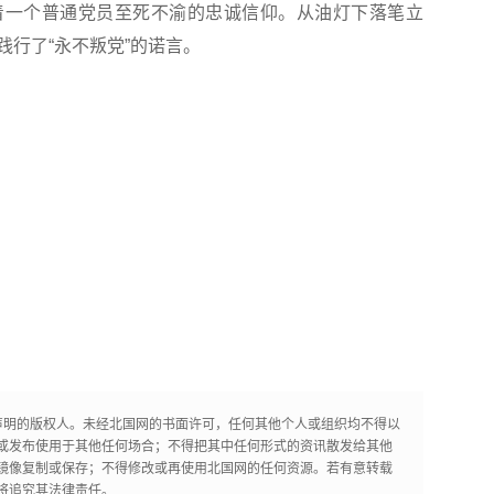
一个普通党员至死不渝的忠诚信仰。从油灯下落笔立
行了“永不叛党”的诺言。
声明的版权人。未经北国网的书面许可，任何其他个人或组织均不得以
或发布使用于其他任何场合；不得把其中任何形式的资讯散发给其他
镜像复制或保存；不得修改或再使用北国网的任何资源。若有意转载
将追究其法律责任。