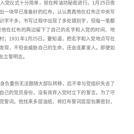
入党仪式十分简单，就在榨油坊秘密进行。1月25日夜
出一块早已准备好的红布，认认真真地在红布正中央写
识字不多，书写过程中出现了多处错别字，但每一笔都
是他在红布的两边留下了自己的名字和入党的时间、地
；1931年1月25日。要知道，把名字和入党地点写在
发现，不但会威胁自己的生命，还会连累家人。即便如
此立誓明志。
身负重伤无法跟随大部队转移，后不幸与党组织失去了
自己的党员身份，没有背弃入党时立下的誓言。为了守
党誓词。他找来多层油纸，将红布誓词层层包裹密封，