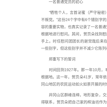
一名普通党员的初心
“牺牲个人，言首泌蜜（严守秘密）
不叛党。”这份24个字中有6个错别
容的重要实物，也真实记录了一名普通
根据地进行慰问。其间，贺页朵找到慰
手上。时任慰问团团长的谢觉哉后来在
一些别字，但这些别字并不减少它陈列
郑重写下的誓词
时间回到1927年。那一年10月，
根据地。这一年，贺页朵41岁，常年
冈山地区的农民运动如火如荼开展的时
井冈山区群峰连绵，地形复杂，交通
得联系，贺页朵把自己家的榨油坊作为