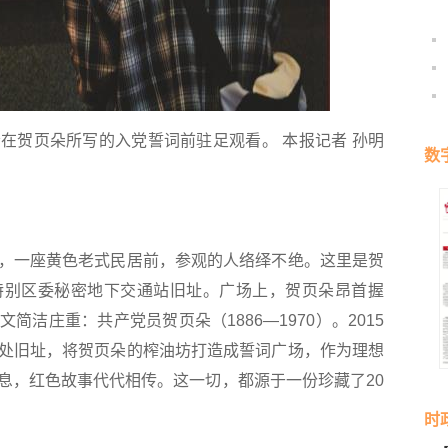
贺页朵所写的入党誓词前驻足观看。 本报记者 孙明
数
一座黄色老式民居前，参观的人络绎不绝。这里是贺
特别区委秘密地下交通站旧址。广场上，贺页朵昂首握
洁庄重：共产党员贺页朵（1886—1970）。2015
处旧址，将贺页朵的榨油坊打造成誓词广场，作为理想
息，红色故事代代相传。这一切，都源于一份珍藏了20
时