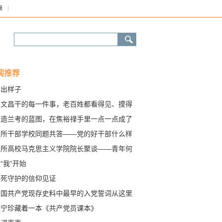
康
闻推荐
干出样子
谷文昌干的每一件事，老百姓都看得见、摸得
 好大一棵树
改造兰考的蓝图，在焦裕禄手里一点一点成了
“磨不穿”的藤椅
四所干部学校同题共答——党的好干部什么样
五所高校马克思主义学院院长聚谈——青年何
“我”开始
拼死守护的信仰见证
中国共产党现存史料中最早的入党誓词从这里
出 二十四个字的重量
辽宁珍藏着一本《共产党员课本》