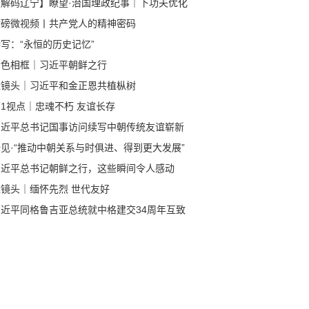
【解码辽宁】瞭望·治国理政纪事｜下功夫优化
商环境
重磅微视频丨共产党人的精神密码
写：“永恒的历史记忆”
金色相框｜习近平朝鲜之行
近镜头｜习近平和金正恩共植枞树
1视点｜忠魂不朽 友谊长存
习近平总书记国事访问续写中朝传统友谊崭新
章
见·“推动中朝关系与时俱进、得到更大发展”
习近平总书记朝鲜之行，这些瞬间令人感动
近镜头｜缅怀先烈 世代友好
习近平同格鲁吉亚总统就中格建交34周年互致
电