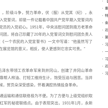
营
，阶级斗争，努力革命，伏（服）从党其（纪），永
特
字的入党誓词，却是一件记载着中国共产党早期入党誓词内
党员的入党初心。1951年，中央派慰问团到南方老革命
问团，将自己珍藏了20年的入党誓词交到慰问团负责人
第
《一个农民的入党宣誓书》一文中写道：“他虽然写了
在展览馆的意义，相反，使人更感到它忠实可贵。”
篇
一
毛泽东带领工农革命军来到井冈山，创建了井冈山革命
依靠帮人榨油、打短工维持生计，饱受压迫与困苦。当井
贺
候，贺页朵深受感染，怀着满腔热情投身革命。
运输和通信联络极为不便。为了方便与上级党组织取
红军的秘密联络点。由于表现突出，1931年1月，永新