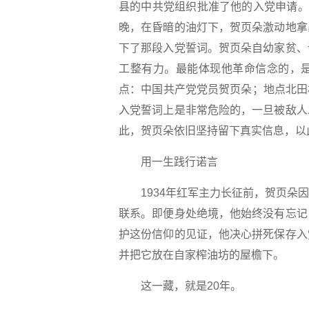
县的中共党组织批准了他的入党申请。
晚，在昏暗的油灯下，贺页朵激动地拿
下了那段入党誓词。贺页朵自幼家贫、
工整有力。最能体现他革命信念的，
点：中国共产党党员贺页朵；地点北田村
入党誓词上是非常危险的，一旦被敌人
此，贺页朵依旧坚持留下真实信息，以
用一生践行诺言
1934年红军主力长征前，贺页朵因
联系。即便身处绝境，他始终没有忘记
护这份信仰的见证，他决心拼死保存入
并把它放在自家榨油坊的屋檐下。
这一藏，就是20年。