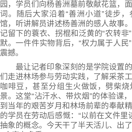
园，学员们向杨善洲墓前敬献花篮，
词。随后大家沿着“善洲小道”徒步
馆，听讲解员讲述杨善洲的感人故事
记留下的蓑衣、拐棍和泛黄的“农转非
默。一件件实物背后，“权力属于人民
震撼。
最让记者印象深刻的是学院设置的
们走进林场参与劳动实践，了解采茶
咖啡豆，甚至分组生火做饭，劈柴烧
景。这堂“沾汗水、带炊烟”的体验课
到当年的艰苦岁月和林场前辈的奉献
的学员在劳动后感慨：“以前在文件里读
抽象的概念。今天干了半天活儿、出